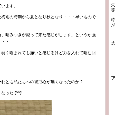
失
ています。
等
た梅雨の時期から夏となり秋となり・・・早いもので
時
が
頃、噛みつきが減って来た感じがします。というか強
・・・
、弱く噛まれても痛いと感じるけど力を入れて噛む回
それとも私たちへの警戒心が無くなったのか？
た!(^^)!