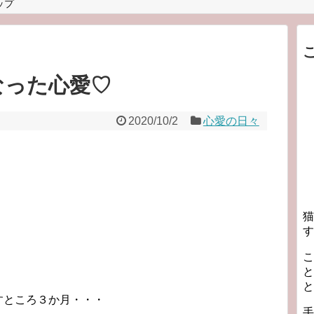
ップ
なった心愛♡
2020/10/2
心愛の日々
猫
す
こ
と
と
すところ３か月・・・
手