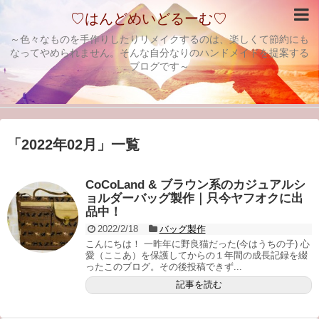
♡はんどめいどるーむ♡
～色々なものを手作りしたりリメイクするのは、楽しくて節約にも
なってやめられません。そんな自分なりのハンドメイドを提案する
ブログです～
「
2022年02月
」
一覧
CoCoLand & ブラウン系のカジュアルシ
ョルダーバッグ製作｜只今ヤフオクに出
品中！
2022/2/18
バッグ製作
こんにちは！ 一昨年に野良猫だった(今はうちの子) 心
愛（ここあ）を保護してからの１年間の成長記録を綴
ったこのブログ。その後投稿できず...
記事を読む