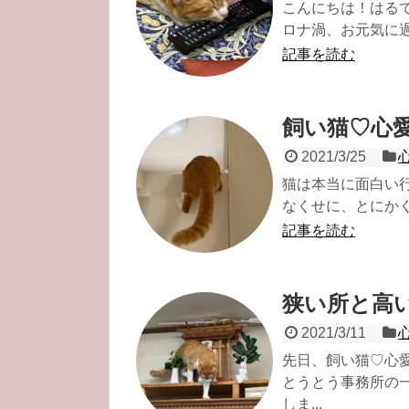
こんにちは！はる
ロナ渦、お元気に過
記事を読む
飼い猫♡心
2021/3/25
猫は本当に面白い
なくせに、とにかく
記事を読む
狭い所と高
2021/3/11
先日、飼い猫♡心
とうとう事務所の
しま...