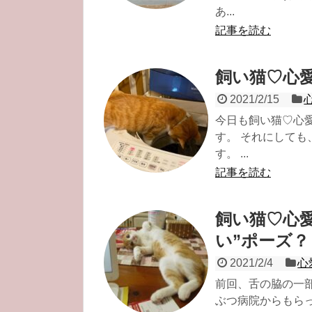
あ...
記事を読む
飼い猫♡心
2021/2/15
今日も飼い猫♡心
す。 それにして
す。 ...
記事を読む
飼い猫♡心
い”ポーズ？
2021/2/4
心
前回、舌の脇の一
ぶつ病院からもら