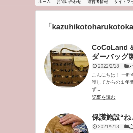
ホーム
お問い合わせ
運営者情報
サイトマ
「
kazuhikotoharukotok
CoCoLa
ダーバッグ
2022/2/18
こんにちは！ 一昨
護してからの１年
ず...
記事を読む
保護施設“
2021/5/13