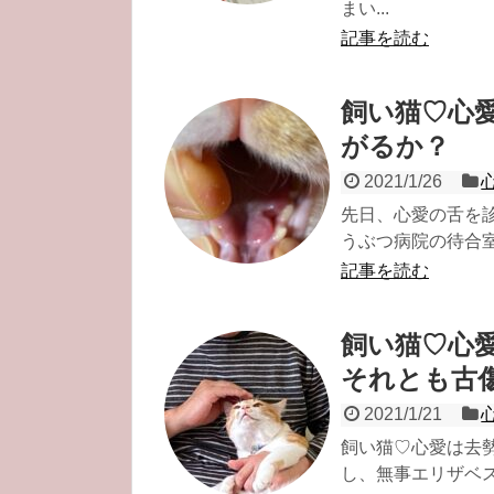
まい...
記事を読む
飼い猫♡心
がるか？
2021/1/26
先日、心愛の舌を
うぶつ病院の待合室
記事を読む
飼い猫♡心
それとも古
2021/1/21
飼い猫♡心愛は去
し、無事エリザベスカ