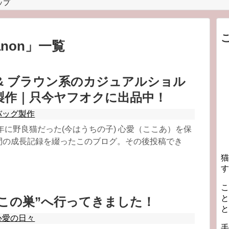
ップ
anon
」
一覧
nd & ブラウン系のカジュアルショル
製作｜只今ヤフオクに出品中！
バッグ製作
年に野良猫だった(今はうちの子) 心愛（ここあ）を保
間の成長記録を綴ったこのブログ。その後投稿でき
猫
す
こ
と
ねこの巣”へ行ってきました！
と
心愛の日々
手