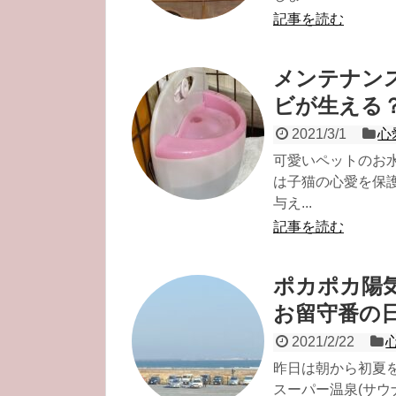
記事を読む
メンテナン
ビが生える
2021/3/1
心
可愛いペットのお
は子猫の心愛を保
与え...
記事を読む
ポカポカ陽
お留守番の
2021/2/22
昨日は朝から初夏
スーパー温泉(サウ