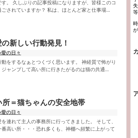
です。 久しぶりの記事投稿になりますが、皆様このコ
失
ごされていますか？ 私は、ほとんど家と仕事場...
等
時
が
愛の新しい行動発見！
心愛の日々
行動をするなぁとつくづく思います。 神経質で怖がり
ジャンプして高い所に行きたがるのは猫の共通...
い所＝猫ちゃんの安全地帯
心愛の日々
愛を連れて主人の事務所に行ってきました。 そして、
一番高い所・・・恐れ多くも、神棚へ頻繁に上がって