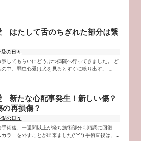
愛 はたして舌のちぎれた部分は繋
心愛の日々
診察してもらいにどうぶつ病院へ行ってきました。 ど
の中、弱虫心愛は犬を見るとすぐに唸り出す。 ...
愛 新たな心配事発生！新しい傷？
傷の再損傷？
心愛の日々
勢手術後、一週間以上が経ち施術部分も順調に回復
ラーを外すことが出来ました(*^^*) 手術直後は、...