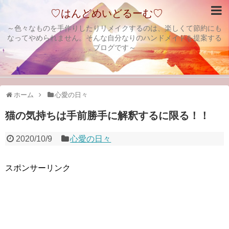
♡はんどめいどるーむ♡
～色々なものを手作りしたりリメイクするのは、楽しくて節約にも
なってやめられません。そんな自分なりのハンドメイドを提案する
ブログです～
ホーム
心愛の日々
猫の気持ちは手前勝手に解釈するに限る！！
2020/10/9
心愛の日々
スポンサーリンク