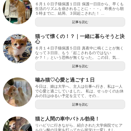
６月１０日子猫保護１日目 保護一日目から、早くも
生活のリズムを崩されることに・・・。 昨夜から朝
５時までに、結局、３回起こされた！ ...
記事を読む
猫って懐くの！？｜一緒に暮らそうと決
心
６月１４日子猫保護５日目 真夜中に鳴くことが無く
なって３日目、もう「起こされるのではない
か？！」という恐怖が無くなった。 この日、気...
記事を読む
噛み猫♡心愛と過ごす１日
今日は、娘は大学へ、主人は仕事へ行き、私は一人
で心愛と過ごしていました。 私は、せっかくのお休
みの日はゆるい予定を立てて、その...
記事を読む
猫と人間の車中バトル勃発！
リハビリに行きながら、紹介された大学病院でヒア
ルロン酸の注射を打ってから状況は一変しまし