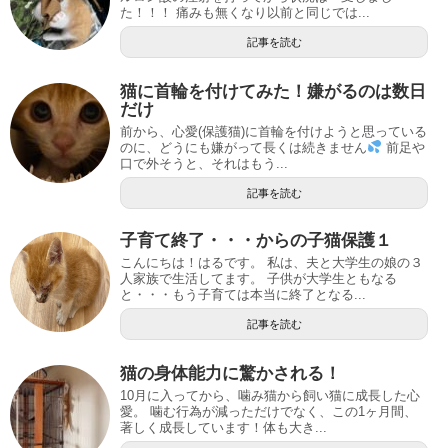
た！！！ 痛みも無くなり以前と同じでは...
記事を読む
猫に首輪を付けてみた！嫌がるのは数日
だけ
前から、心愛(保護猫)に首輪を付けようと思っている
のに、どうにも嫌がって長くは続きません
前足や
口で外そうと、それはもう...
記事を読む
子育て終了・・・からの子猫保護１
こんにちは！はるです。 私は、夫と大学生の娘の３
人家族で生活してます。 子供が大学生ともなる
と・・・もう子育ては本当に終了となる...
記事を読む
猫の身体能力に驚かされる！
10月に入ってから、噛み猫から飼い猫に成長した心
愛。 噛む行為が減っただけでなく、この1ヶ月間、
著しく成長しています！体も大き...