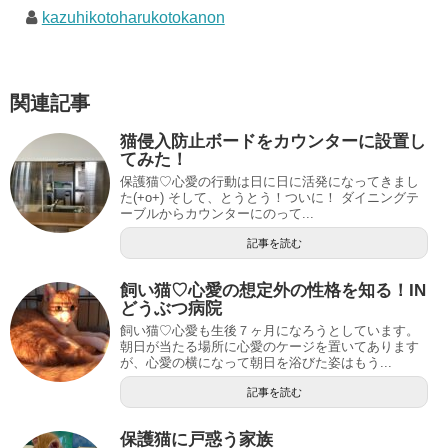
kazuhikotoharukotokanon
関連記事
猫侵入防止ボードをカウンターに設置し
てみた！
保護猫♡心愛の行動は日に日に活発になってきまし
た(+o+) そして、とうとう！ついに！ ダイニングテ
ーブルからカウンターにのって...
記事を読む
飼い猫♡心愛の想定外の性格を知る！IN
どうぶつ病院
飼い猫♡心愛も生後７ヶ月になろうとしています。
朝日が当たる場所に心愛のケージを置いてあります
が、心愛の横になって朝日を浴びた姿はもう...
記事を読む
保護猫に戸惑う家族