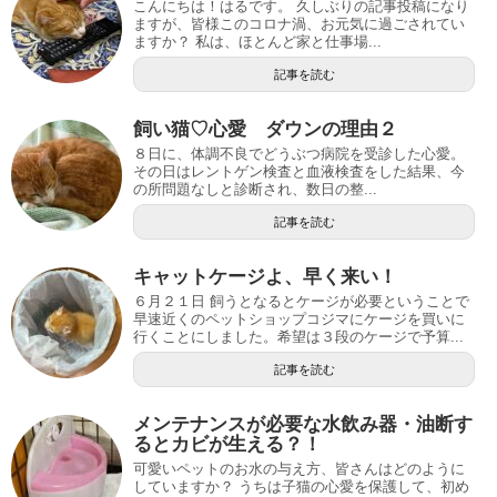
こんにちは！はるです。 久しぶりの記事投稿になり
ますが、皆様このコロナ渦、お元気に過ごされてい
ますか？ 私は、ほとんど家と仕事場...
記事を読む
飼い猫♡心愛 ダウンの理由２
８日に、体調不良でどうぶつ病院を受診した心愛。
その日はレントゲン検査と血液検査をした結果、今
の所問題なしと診断され、数日の整...
記事を読む
キャットケージよ、早く来い！
６月２１日 飼うとなるとケージが必要ということで
早速近くのペットショップコジマにケージを買いに
行くことにしました。希望は３段のケージで予算...
記事を読む
メンテナンスが必要な水飲み器・油断す
るとカビが生える？！
可愛いペットのお水の与え方、皆さんはどのように
していますか？ うちは子猫の心愛を保護して、初め