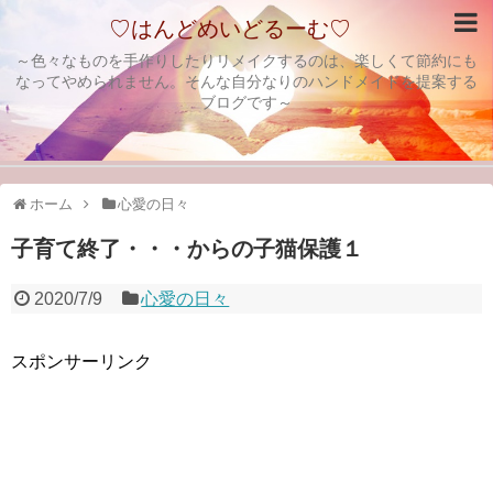
♡はんどめいどるーむ♡
～色々なものを手作りしたりリメイクするのは、楽しくて節約にも
なってやめられません。そんな自分なりのハンドメイドを提案する
ブログです～
ホーム
心愛の日々
子育て終了・・・からの子猫保護１
2020/7/9
心愛の日々
スポンサーリンク