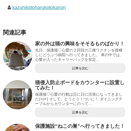
kazuhikotoharukotokanon
関連記事
家の外は猫の興味をそそるものばかり！
先日、保護猫♡心愛の２回目の三種ワクチンを接種
しにどうぶつ病院へ行ってきました。 車の中では、
心愛が入ったキャリーバッグを安定...
記事を読む
猫侵入防止ボードをカウンターに設置し
てみた！
保護猫♡心愛の行動は日に日に活発になってきまし
た(+o+) そして、とうとう！ついに！ ダイニングテ
ーブルからカウンターにのって...
記事を読む
保護施設“ねこの巣”へ行ってきました！