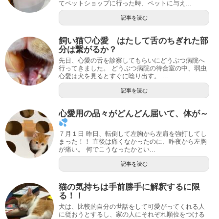
てペットショップに行った時、ペットに与え...
記事を読む
飼い猫♡心愛 はたして舌のちぎれた部
分は繋がるか？
先日、心愛の舌を診察してもらいにどうぶつ病院へ
行ってきました。 どうぶつ病院の待合室の中、弱虫
心愛は犬を見るとすぐに唸り出す。 ...
記事を読む
心愛用の品々がどんどん届いて、体が～
７月１日 昨日、転倒して左胸から左肩を強打してし
まった！！ 直後は痛くなかったのに、昨夜から左胸
が痛い。 何でこうなったかとい...
記事を読む
猫の気持ちは手前勝手に解釈するに限
る！！
犬は、比較的自分の世話をして可愛がってくれる人
に従おうとするし、家の人にそれぞれ順位をつける