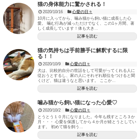
猫の身体能力に驚かされる！
2020/10/16
心愛の日々
10月に入ってから、噛み猫から飼い猫に成長した心
愛。 噛む行為が減っただけでなく、この1ヶ月間、著
しく成長しています！体も大き...
記事を読む
猫の気持ちは手前勝手に解釈するに限
る！！
2020/10/9
心愛の日々
犬は、比較的自分の世話をして可愛がってくれる人に
従おうとするし、家の人にそれぞれ順位をつけると聞
くけど、猫は違うなと思います。 ここか...
記事を読む
噛み猫から飼い猫になった心愛♡
2020/10/2
心愛の日々
とうとう１０月になりました。今年も残すところ３か
月・・・ 心愛を保護してから４か月が経とうとしてい
ます。 初めて猫を飼う...
記事を読む