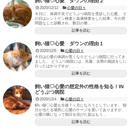
飼い猫♡心愛 ダウンの理由２
2020/12/12
心愛の日々
８日に、体調不良でどうぶつ病院を受診した心愛。 そ
の日はレントゲン検査と血液検査をした結果、今の所
問題なしと診断され、数日の整...
記事を読む
飼い猫♡心愛 ダウンの理由１
2020/12/8
心愛の日々
今日は心愛の体調が悪くなりどうぶつ病院に行ってき
ました。 どうぶつ病院には、先週、去勢の相談をしに
行ったばかりですが、、、 ...
記事を読む
飼い猫♡心愛の想定外の性格を知る！IN
どうぶつ病院
2020/12/4
心愛の日々
飼い猫♡心愛も生後７ヶ月になろうとしています。 朝
日が当たる場所に心愛のケージを置いてありますが、
心愛の横になって朝日を浴びた姿はもう...
記事を読む