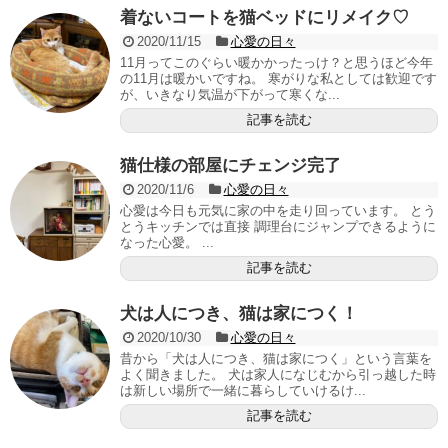
着ないコートを猫ベッドにリメイク♡
2020/11/15
心愛の日々
11月ってこのぐらい暖かかったっけ？と思うほど今年
の11月は暖かいですね。 寒がりな私としては歓迎です
が、いきなり気温が下がって寒くな...
記事を読む
猫仕様の部屋にチェンジ完了
2020/11/6
心愛の日々
心愛は今日も元気に家の中を走り回っています。 とう
とうキッチンでは直接 調理台にジャンプできるように
なった心愛。 ...
記事を読む
犬は人につき、猫は家につく！
2020/10/30
心愛の日々
昔から「犬は人につき、猫は家につく」という言葉を
よく聞きました。 犬は家人になじむから引っ越した時
は新しい場所で一緒に暮らしていけるけ...
記事を読む