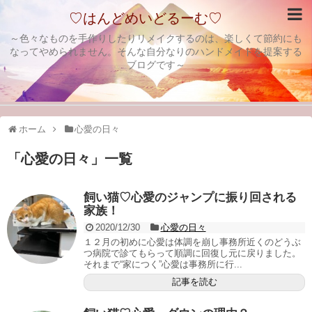
♡はんどめいどるーむ♡
～色々なものを手作りしたりリメイクするのは、楽しくて節約にも
なってやめられません。そんな自分なりのハンドメイドを提案する
ブログです～
ホーム
心愛の日々
「
心愛の日々
」
一覧
飼い猫♡心愛のジャンプに振り回される
家族！
2020/12/30
心愛の日々
１２月の初めに心愛は体調を崩し事務所近くのどうぶ
つ病院で診てもらって順調に回復し元に戻りました。
それまで“家につく”心愛は事務所に行...
記事を読む