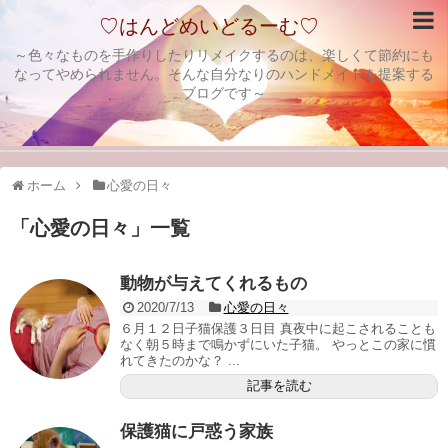
♡はんどめいどるーむ♡
～色々なものを手作りしたりリメイクするのは、楽しくて節約にも
なってやめられません。そんな自分なりのハンドメイドを提案する
ブログです～
ホーム
心愛の日々
「
心愛の日々
」
一覧
動物が与えてくれるもの
2020/7/13
心愛の日々
６月１２日子猫保護３日目 真夜中に起こされることも
なく朝５時まで鳴かずにいた子猫。 やっとこの家に慣
れてきたのかな？ ...
記事を読む
保護猫に戸惑う家族