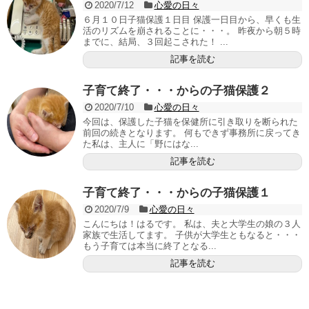
2020/7/12
心愛の日々
６月１０日子猫保護１日目 保護一日目から、早くも生
活のリズムを崩されることに・・・。 昨夜から朝５時
までに、結局、３回起こされた！ ...
記事を読む
子育て終了・・・からの子猫保護２
2020/7/10
心愛の日々
今回は、保護した子猫を保健所に引き取りを断られた
前回の続きとなります。 何もできず事務所に戻ってき
た私は、主人に「野にはな...
記事を読む
子育て終了・・・からの子猫保護１
2020/7/9
心愛の日々
こんにちは！はるです。 私は、夫と大学生の娘の３人
家族で生活してます。 子供が大学生ともなると・・・
もう子育ては本当に終了となる...
記事を読む